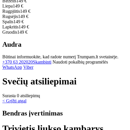
Birželis
149 €
Liepa
149 €
Rugpjūtis
149 €
Rugsėjis
149 €
Spalis
149 €
Lapkritis
149 €
Gruodis
149 €
Audra
Būtinai informuokite, kad radote numerį Trumpam.lt svetainėje.
+370 63 202020
Skambinti
Naudoti pokalbių programėlės
WhatsApp
Viber
Svečių atsiliepimai
Surasta 0 atsiliepimų
< Grįžti atgal
Bendras įvertinimas
Trivietis liukso kambarys