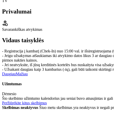
TV
Privalumai
Savarankiškas atvykimas
Vidaus taisyklės
- Registracija į kambarį (Chek-In) nuo 15:00 val. ir išsiregistruojama 
- Jeigu užsakymas atšaukiamas iki atvykimo datos likus 3 ar daugiau di
pirmos nakties kainos.
- Jei neatvyksite, iš jūsų kreditinės kortelės bus nuskaityta visa užsa
- Užsakant daugiau kaip 3 kambarius (-ių), gali būti taikomi skirtingi r
Daugiau
Mažiau
Užimtumas
Dėmesio
Šio skelbimo užimtumo kalendorius jau seniai buvo atnaujintas ir gali
Peržiūrėkite kitus skelbimus
Skelbimas neaktyvus
Šiuo metu skelbimas yra neaktyvus ir negali p