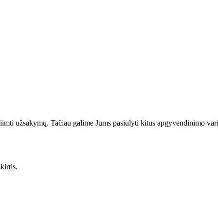
riimti užsakymų. Tačiau galime Jums pasiūlyti kitus apgyvendinimo var
irtis.