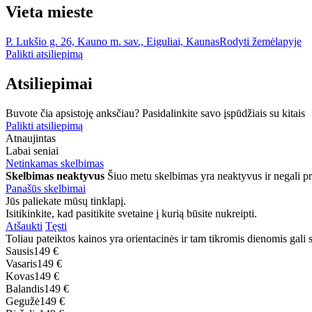
Vieta mieste
P. Lukšio g. 26, Kauno m. sav., Eiguliai, Kaunas
Rodyti žemėlapyje
Palikti atsiliepimą
Atsiliepimai
Buvote čia apsistoję anksčiau? Pasidalinkite savo įspūdžiais su kitais
Palikti atsiliepimą
Atnaujintas
Labai seniai
Netinkamas skelbimas
Skelbimas neaktyvus
Šiuo metu skelbimas yra neaktyvus ir negali p
Panašūs skelbimai
Jūs paliekate mūsų tinklapį.
Isitikinkite, kad pasitikite svetaine į kurią būsite nukreipti.
Atšaukti
Tęsti
Toliau pateiktos kainos yra orientacinės ir tam tikromis dienomis gali sk
Sausis
149 €
Vasaris
149 €
Kovas
149 €
Balandis
149 €
Gegužė
149 €