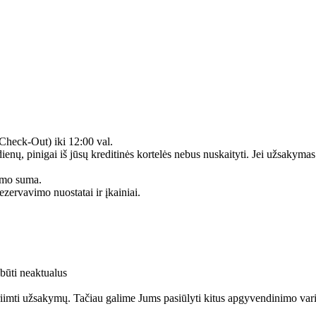
(Check-Out) iki 12:00 val.
enų, pinigai iš jūsų kreditinės kortelės nebus nuskaityti. Jei užsakymas
kymo suma.
ezervavimo nuostatai ir įkainiai.
 būti neaktualus
riimti užsakymų. Tačiau galime Jums pasiūlyti kitus apgyvendinimo var