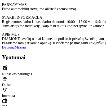
PARKAVIMAS
Erdvi automobilių stovėjimo aikštelė (nemokama)
SVARBI INFORMACIJA
Registratūros darbo laikas: darbo dienomis 10:00 – 17:00 val., šeštadi
Jums atsiųsime instrukciją, kaip rasti raktus kodinei spynai ir kambarį.
APIE MUS
DIAMOND svečių namai Kaune, tai poilsio ir privačių švenčių namai,
Pažadame ramią ir jaukią aplinką. Kviečiame pasimėgauti kokybišku p
Daugiau
Mažiau
Ypatumai
Nuosavas parkingas
Dušas
Internetas