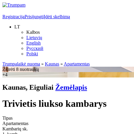
Registracija
Prisijungti
Įdėti skelbimą
LT
Kalbos
Lietuvių
English
Русский
Polski
Trumpalaikė nuoma
»
Kaunas
»
Apartamentas
Žiūrėti 8 nuotraukų
+4
Kaunas, Eiguliai
Žemėlapis
Trivietis liukso kambarys
Tipas
Apartamentas
Kambarių sk.