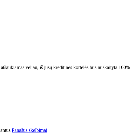
 atšaukiamas vėliau, iš jūsų kreditinės kortelės bus nuskaityta 100%
iantus
Panašūs skelbimai