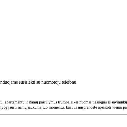
enduojame susisiekti su nuomotoju telefonu
ų, apartamentų ir namų pasiūlymus trumpalaikei nuomai tiesiogiai iš savininkų 
mybę jausti namų jaukumą tuo momentu, kai Jūs nusprendėte apsistoti vienai par