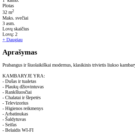
1
kamb.
Plotas
2
32 m
Maks. svečiai
3
asm.
Lovų skaičius
Lovų:
2
+ Daugiau
Aprašymas
Prabangus ir šiuolaikiškai modernus, klasikinis trivietis liukso kambar
KAMBARYJE YRA:
- Dušas ir tualetas
- Plaukų džiovintuvas
- Rankšluosčiai
- Chalatai ir šlepetės
- Televizorius
- Higienos reikmenys
- Arbatinukas
- Šaldytuvas
- Seifas
- Belaidis WI-FI