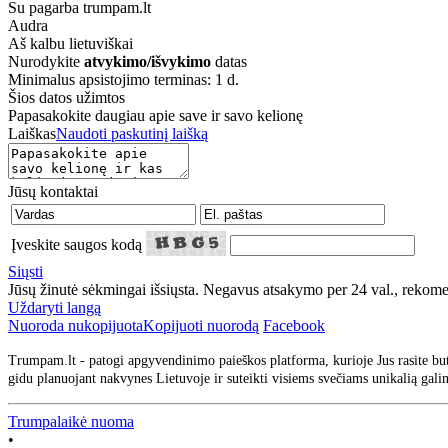
Su pagarba trumpam.lt
Audra
Aš kalbu
lietuviškai
Nurodykite
atvykimo/išvykimo
datas
Minimalus apsistojimo terminas: 1 d.
Šios datos užimtos
Papasakokite daugiau apie save ir savo kelionę
Laiškas
Naudoti paskutinį laišką
Jūsų kontaktai
Įveskite saugos kodą
Siųsti
Jūsų žinutė sėkmingai išsiųsta. Negavus atsakymo per 24 val., rekom
Uždaryti langą
Nuoroda nukopijuota
Kopijuoti nuorodą
Facebook
Trumpam.lt - patogi apgyvendinimo paieškos platforma, kurioje Jus rasite but
gidu planuojant nakvynes Lietuvoje ir suteikti visiems svečiams unikalią gali
Trumpalaikė nuoma
•