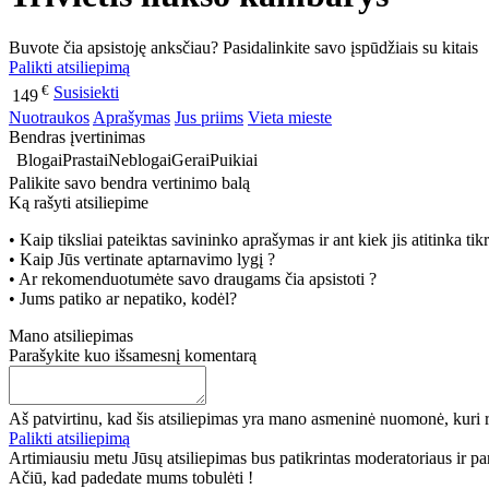
Buvote čia apsistoję anksčiau? Pasidalinkite savo įspūdžiais su kitais
Palikti atsiliepimą
€
Susisiekti
149
Nuotraukos
Aprašymas
Jus priims
Vieta mieste
Bendras įvertinimas
Blogai
Prastai
Neblogai
Gerai
Puikiai
Palikite savo bendra vertinimo balą
Ką rašyti atsiliepime
• Kaip tiksliai pateiktas savininko aprašymas ir ant kiek jis atitinka ti
• Kaip Jūs vertinate aptarnavimo lygį ?
• Ar rekomenduotumėte savo draugams čia apsistoti ?
• Jums patiko ar nepatiko, kodėl?
Mano atsiliepimas
Parašykite kuo išsamesnį komentarą
Aš patvirtinu, kad šis atsiliepimas yra mano asmeninė nuomonė, kuri r
Palikti atsiliepimą
Artimiausiu metu Jūsų atsiliepimas bus patikrintas moderatoriaus ir paro
Ačiū, kad padedate mums tobulėti !