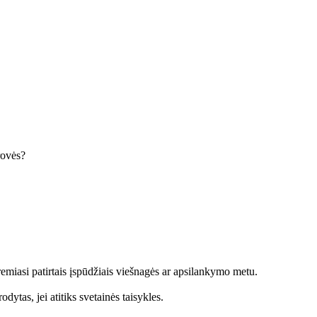
krovės?
emiasi patirtais įspūdžiais viešnagės ar apsilankymo metu.
dytas, jei atitiks svetainės taisykles.