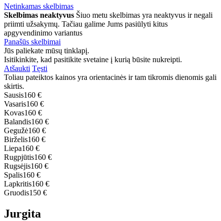
Netinkamas skelbimas
Skelbimas neaktyvus
Šiuo metu skelbimas yra neaktyvus ir negali
priimti užsakymų. Tačiau galime Jums pasiūlyti kitus
apgyvendinimo variantus
Panašūs skelbimai
Jūs paliekate mūsų tinklapį.
Isitikinkite, kad pasitikite svetaine į kurią būsite nukreipti.
Atšaukti
Tęsti
Toliau pateiktos kainos yra orientacinės ir tam tikromis dienomis gali
skirtis.
Sausis
160 €
Vasaris
160 €
Kovas
160 €
Balandis
160 €
Gegužė
160 €
Birželis
160 €
Liepa
160 €
Rugpjūtis
160 €
Rugsėjis
160 €
Spalis
160 €
Lapkritis
160 €
Gruodis
150 €
Jurgita