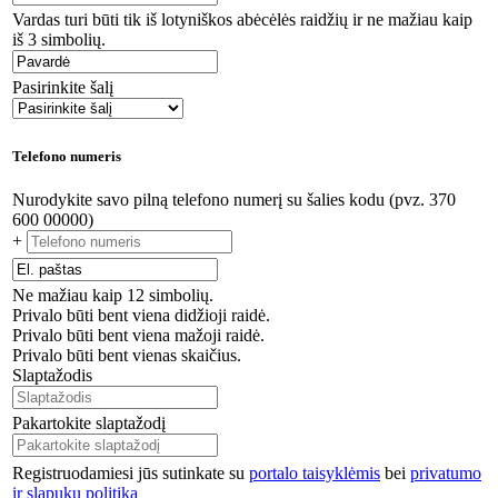
Vardas turi būti tik iš lotyniškos abėcėlės raidžių ir ne mažiau kaip
iš 3 simbolių.
Pasirinkite šalį
Telefono numeris
Nurodykite savo pilną telefono numerį su šalies kodu (pvz. 370
600 00000)
+
Ne mažiau kaip 12 simbolių.
Privalo būti bent viena didžioji raidė.
Privalo būti bent viena mažoji raidė.
Privalo būti bent vienas skaičius.
Slaptažodis
Pakartokite slaptažodį
Registruodamiesi jūs sutinkate su
portalo taisyklėmis
bei
privatumo
ir slapukų politika