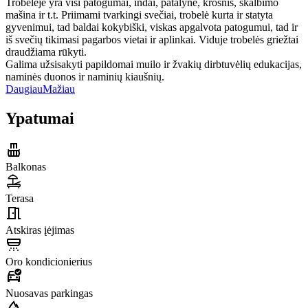
Trobelėje yra visi patogumai, indai, patalynė, krosnis, skalbimo
mašina ir t.t. Priimami tvarkingi svečiai, trobelė kurta ir statyta
gyvenimui, tad baldai kokybiški, viskas apgalvota patogumui, tad ir
iš svečių tikimasi pagarbos vietai ir aplinkai. Viduje trobelės griežtai
draudžiama rūkyti.
Galima užsisakyti papildomai muilo ir žvakių dirbtuvėlių edukacijas,
naminės duonos ir naminių kiaušnių.
Daugiau
Mažiau
Ypatumai
Balkonas
Terasa
Atskiras įėjimas
Oro kondicionierius
Nuosavas parkingas