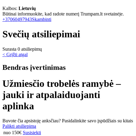
Kalbos:
Lietuvių
Būtinai informuokite, kad radote numerį Trumpam.lt svetainėje.
+37060497943
Skambinti
Svečių atsiliepimai
Surasta 0 atsiliepimų
< Grįžti atgal
Bendras įvertinimas
Užmiesčio trobelės ramybė –
jauki ir atpalaiduojanti
aplinka
Buvote čia apsistoję anksčiau? Pasidalinkite savo įspūdžiais su kitais
Palikti atsiliepimą
nuo 150€
Susisiekti