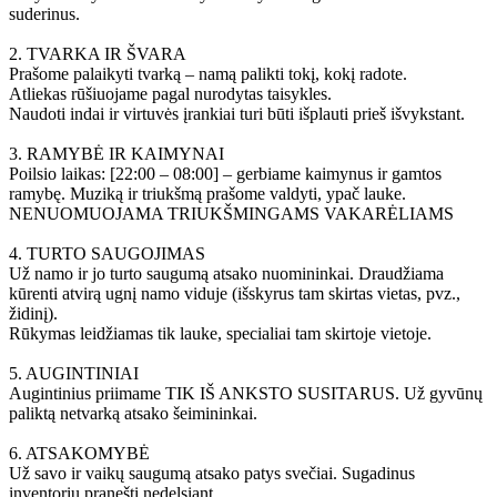
suderinus.
2. TVARKA IR ŠVARA
Prašome palaikyti tvarką – namą palikti tokį, kokį radote.
Atliekas rūšiuojame pagal nurodytas taisykles.
Naudoti indai ir virtuvės įrankiai turi būti išplauti prieš išvykstant.
3. RAMYBĖ IR KAIMYNAI
Poilsio laikas: [22:00 – 08:00] – gerbiame kaimynus ir gamtos
ramybę. Muziką ir triukšmą prašome valdyti, ypač lauke.
NENUOMUOJAMA TRIUKŠMINGAMS VAKARĖLIAMS
4. TURTO SAUGOJIMAS
Už namo ir jo turto saugumą atsako nuomininkai. Draudžiama
kūrenti atvirą ugnį namo viduje (išskyrus tam skirtas vietas, pvz.,
židinį).
Rūkymas leidžiamas tik lauke, specialiai tam skirtoje vietoje.
5. AUGINTINIAI
Augintinius priimame TIK IŠ ANKSTO SUSITARUS. Už gyvūnų
paliktą netvarką atsako šeimininkai.
6. ATSAKOMYBĖ
Už savo ir vaikų saugumą atsako patys svečiai. Sugadinus
inventorių pranešti nedelsiant