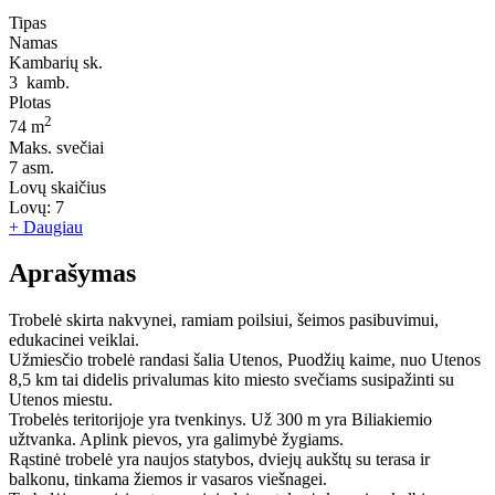
Tipas
Namas
Kambarių sk.
3
kamb.
Plotas
2
74 m
Maks. svečiai
7
asm.
Lovų skaičius
Lovų:
7
+ Daugiau
Aprašymas
Trobelė skirta nakvynei, ramiam poilsiui, šeimos pasibuvimui,
edukacinei veiklai.
Užmiesčio trobelė randasi šalia Utenos, Puodžių kaime, nuo Utenos
8,5 km tai didelis privalumas kito miesto svečiams susipažinti su
Utenos miestu.
Trobelės teritorijoje yra tvenkinys. Už 300 m yra Biliakiemio
užtvanka. Aplink pievos, yra galimybė žygiams.
Rąstinė trobelė yra naujos statybos, dviejų aukštų su terasa ir
balkonu, tinkama žiemos ir vasaros viešnagei.