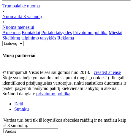
Trumpalaikė nuoma
•
Nuoma iki 3 valandų
•
Nuoma mėnesiui
Apie mus
Kontaktai
Portalo taisyklės
Privatumo politika
Miestai
Skelbimų talpinimo taisyklės
Reklama
Mūsų partneriai
© trumpam.lt Visos teisės saugomos nuo 2013.
created at ease
Šioje svetainėje yra naudojami slapukai (angl. „cookies“). Jie gali
identifikuoti prisijungusius vartotojus, rinkti statistikos duomenis ir
padėti pagerinti naršymo patirtį kiekvienam lankytojui atskirai.
Sužinoti daugiau:
privatumo politika
Išeiti
Sutinku
Vardas turi būti tik iš lotyniškos abėcėlės raidžių ir ne mažiau kaip
iš 3 simbolių.