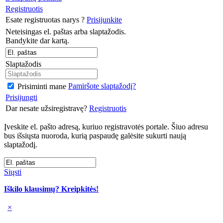
Registruotis
Esate registruotas narys ?
Prisijunkite
Neteisingas el. paštas arba slaptažodis.
Bandykite dar kartą.
Slaptažodis
Pamiršote slaptažodį?
Prisiminti mane
Prisijungti
Dar nesate užsiregistravę?
Registruotis
Įveskite el. pašto adresą, kuriuo registravotės portale. Šiuo adresu
bus išsiųsta nuoroda, kurią paspaudę galėsite sukurti naują
slaptažodį.
Siųsti
Iškilo klausimų? Kreipkitės!
×