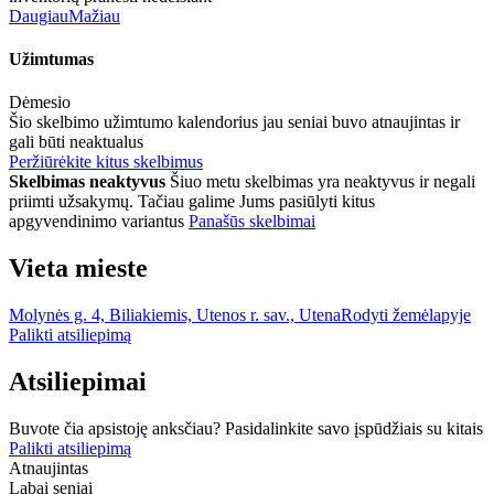
Daugiau
Mažiau
Užimtumas
Dėmesio
Šio skelbimo užimtumo kalendorius jau seniai buvo atnaujintas ir
gali būti neaktualus
Peržiūrėkite kitus skelbimus
Skelbimas neaktyvus
Šiuo metu skelbimas yra neaktyvus ir negali
priimti užsakymų. Tačiau galime Jums pasiūlyti kitus
apgyvendinimo variantus
Panašūs skelbimai
Vieta mieste
Molynės g. 4, Biliakiemis, Utenos r. sav., Utena
Rodyti žemėlapyje
Palikti atsiliepimą
Atsiliepimai
Buvote čia apsistoję anksčiau? Pasidalinkite savo įspūdžiais su kitais
Palikti atsiliepimą
Atnaujintas
Labai seniai