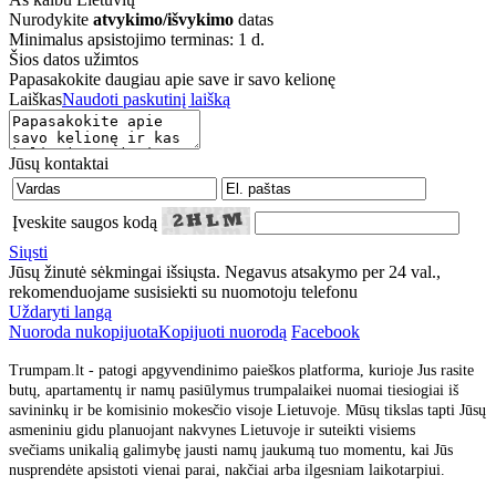
Nurodykite
atvykimo/išvykimo
datas
Minimalus apsistojimo terminas: 1 d.
Šios datos užimtos
Papasakokite daugiau apie save ir savo kelionę
Laiškas
Naudoti paskutinį laišką
Jūsų kontaktai
Įveskite saugos kodą
Siųsti
Jūsų žinutė sėkmingai išsiųsta. Negavus atsakymo per 24 val.,
rekomenduojame susisiekti su nuomotoju telefonu
Uždaryti langą
Nuoroda nukopijuota
Kopijuoti nuorodą
Facebook
Trumpam.lt - patogi apgyvendinimo paieškos platforma, kurioje Jus rasite
butų, apartamentų ir namų pasiūlymus trumpalaikei nuomai tiesiogiai iš
savininkų ir be komisinio mokesčio visoje Lietuvoje. Mūsų tikslas tapti Jūsų
asmeniniu gidu planuojant nakvynes Lietuvoje ir suteikti visiems
svečiams unikalią galimybę jausti namų jaukumą tuo momentu, kai Jūs
nusprendėte apsistoti vienai parai, nakčiai arba ilgesniam laikotarpiui.