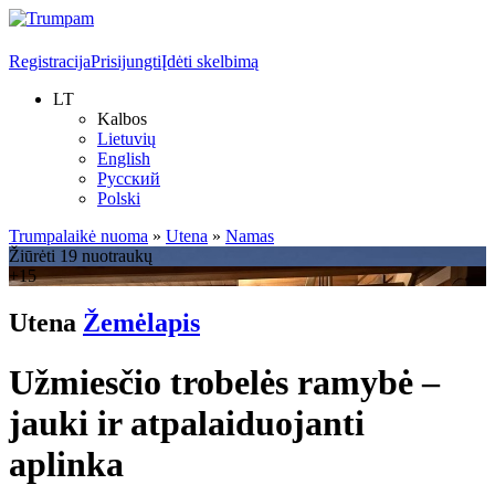
Registracija
Prisijungti
Įdėti skelbimą
LT
Kalbos
Lietuvių
English
Русский
Polski
Trumpalaikė nuoma
»
Utena
»
Namas
Žiūrėti 19 nuotraukų
+15
Utena
Žemėlapis
Užmiesčio trobelės ramybė –
jauki ir atpalaiduojanti
aplinka