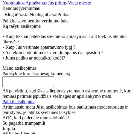
Nuotraukos
Aprašymas
Jus priims
Vieta mieste
Bendras įvertinimas
Blogai
Prastai
Neblogai
Gerai
Puikiai
Palikite savo bendra vertinimo balą
Ką rašyti atsiliepime
• Kaip tiksliai pateiktas savininko aprašymas ir ant kiek jis atitinka
tikrovės?
• Kaip Jūs vertinate aptarnavimo lygį ?
• Ar rekomenduotumėte savo draugams čia apsistoti ?
• Jums patiko ar nepatiko, kodėl?
Mano atsiliepimas
Parašykite kuo išsamesnį komentarą
Aš patvirtinu, kad šis atsiliepimas yra mano asmeninė nuomonė, kuri
remiasi patirtais įspūdžiais viešnagės ar apsilankymo metu.
Palikti atsiliepimą
Artimiausiu metu Jūsų atsiliepimas bus patikrintas moderatoriaus ir
parodytas, jei atitiks svetainės taisykles.
Ačiū, kad padedate mums tobulėti !
Su pagarba trumpam.lt
Jurgita
Aš kalbu
Lietuvių