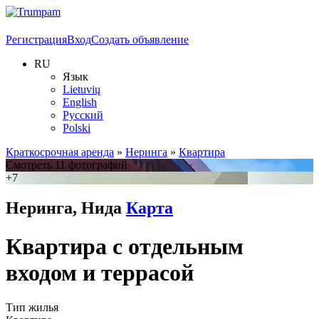
Регистрация
Вход
Создать объявление
RU
Язык
Lietuvių
English
Русский
Polski
Краткосрочная аренда
»
Неринга
»
Квартира
Смотреть 11 фотографий
+7
Неринга, Нида
Карта
Квартира с отдельным
входом и террасой
Тип жилья