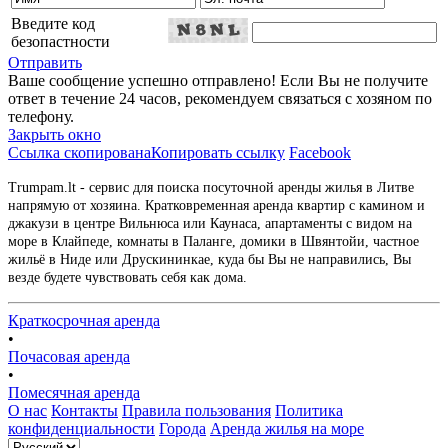
Введите код
безопастности
Отправить
Ваше сообщение успешно отправлено! Если Вы не получите
ответ в течение 24 часов, рекомендуем связаться с хозяном по
телефону.
Закрыть окно
Ссылка скопирована
Копировать ссылку
Facebook
Trumpam.lt - сервис для поиска посуточной аренды жилья в Литве
напрямую от хозяина. Кратковременная аренда квартир с камином и
джакузи в центре Вильнюса или Каунаса, апартаменты с видом на
море в Клайпеде, комнаты в Паланге, домики в Швянтойи, частное
жильё в Ниде или Друскининкае, куда бы Вы не направились, Вы
везде будете чувствовать себя как дома.
Краткосрочная аренда
•
Почасовая аренда
•
Помесячная аренда
О нас
Контакты
Правила пользования
Политика
конфиденциальности
Города
Аренда жилья на море