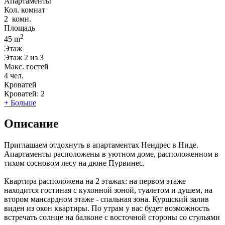
Апартаменты
Кол. комнат
2
комн.
Площадь
2
45 m
Этаж
Этаж
2 из 3
Макс. гостей
4
чел.
Кроватей
Кроватей:
2
+ Больше
Описание
Приглашаем отдохнуть в апартаментах Нендрес в Ниде.
Апартаменты расположены в уютном доме, расположенном в
тихом сосновом лесу на дюне Пурвинес.
Квартира расположена на 2 этажах: на первом этаже
находится гостиная с кухонной зоной, туалетом и душем, на
втором мансардном этаже - спальная зона. Куршский залив
виден из окон квартиры. По утрам у вас будет возможность
встречать солнце на балконе с восточной стороны со стульями