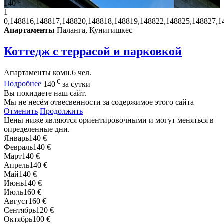
€
140
1
0,148816,148817,148820,148818,148819,148822,148825,148827,1
Апартаменты
Паланга, Кунигишкес
Коттедж с террасой и парковкой
Апартаменты
комн.
6 чел.
€
Подробнее
140
за сутки
Вы покидаете наш сайт.
Мы не несём отвесвенности за содержимое этого сайта
Отменить
Продолжить
Цены ниже являются ориентировочными и могут меняться в
определенные дни.
Январь
140 €
Февраль
140 €
Март
140 €
Апрель
140 €
Май
140 €
Июнь
140 €
Июль
160 €
Август
160 €
Сентябрь
120 €
Октябрь
100 €