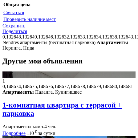
Общая цена
Связаться
Проверить наличие мест
Сохранить
Поделиться
0,132648,132649,132646,132632,132633,132634,132638,132643,1
Nendrės апартаменты (бесплатная парковка)
Апартаменты
Неринга, Нида
Другие мои объявления
€
110
1
0,148674,148675,148676,148677,148678,148679,148680,148681
Апартаменты
Паланга, Кунигишкес
1-комнатная квартира с террасой +
парковка
Апартаменты
комн.
4 чел.
€
Подробнее
110
за сутки