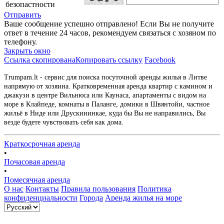
безопастности
Отправить
Ваше сообщение успешно отправлено! Если Вы не получите
ответ в течение 24 часов, рекомендуем связаться с хозяном по
телефону.
Закрыть окно
Ссылка скопирована
Копировать ссылку
Facebook
Trumpam.lt - сервис для поиска посуточной аренды жилья в Литве
напрямую от хозяина. Кратковременная аренда квартир с камином и
джакузи в центре Вильнюса или Каунаса, апартаменты с видом на
море в Клайпеде, комнаты в Паланге, домики в Швянтойи, частное
жильё в Ниде или Друскининкае, куда бы Вы не направились, Вы
везде будете чувствовать себя как дома.
Краткосрочная аренда
•
Почасовая аренда
•
Помесячная аренда
О нас
Контакты
Правила пользования
Политика
конфиденциальности
Города
Аренда жилья на море