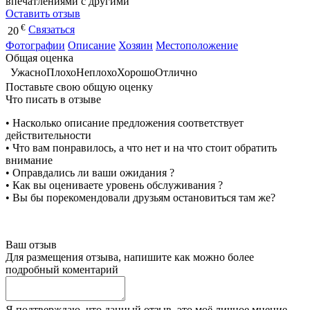
впечатлениями с другими
Оставить отзыв
€
Связаться
20
Фотографии
Описание
Хозяин
Местоположение
Общая оценка
Ужасно
Плохо
Неплохо
Хорошо
Отлично
Поставьте свою общую оценку
Что писать в отзыве
• Насколько описание предложения соответствует
действительности
• Что вам понравилось, а что нет и на что стоит обратить
внимание
• Оправдались ли ваши ожидания ?
• Как вы оцениваете уровень обслуживания ?
• Вы бы порекомендовали друзьям остановиться там же?
Ваш отзыв
Для размещения отзыва, напишите как можно более
подробный коментарий
Я подтверждаю, что данный отзыв, это моё личное мнение,