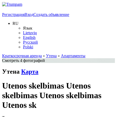
Регистрация
Вход
Создать объявление
RU
Язык
Lietuvių
English
Русский
Polski
Краткосрочная аренда
»
Утена
»
Апартаменты
Смотреть 4 фотографий
Утена
Карта
Utenos skelbimas Utenos
skelbimas Utenos skelbimas
Utenos sk