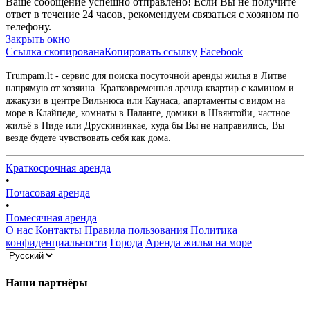
Ваше сообщение успешно отправлено! Если Вы не получите
ответ в течение 24 часов, рекомендуем связаться с хозяном по
телефону.
Закрыть окно
Ссылка скопирована
Копировать ссылку
Facebook
Trumpam.lt - сервис для поиска посуточной аренды жилья в Литве
напрямую от хозяина. Кратковременная аренда квартир с камином и
джакузи в центре Вильнюса или Каунаса, апартаменты с видом на
море в Клайпеде, комнаты в Паланге, домики в Швянтойи, частное
жильё в Ниде или Друскининкае, куда бы Вы не направились, Вы
везде будете чувствовать себя как дома.
Краткосрочная аренда
•
Почасовая аренда
•
Помесячная аренда
О нас
Контакты
Правила пользования
Политика
конфиденциальности
Города
Аренда жилья на море
Наши партнёры