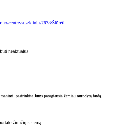
ono-centre-su-zidiniu-7638/
Žiūrėti
 būti neaktualus
 manimi, pasirinkite Jums patogiausią žemiau nurodytą būdą.
rtalo žinučių sistemą