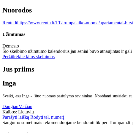
Nuorodos
Rentu.lt
https://www.rentu.lt/LT/trumpalaike-nuoma/apartamentai-birst
Užimtumas
Dėmesio
Šio skelbimo užimtumo kalendorius jau seniai buvo atnaujintas ir gali
Peržiūrėkite kitus skelbimus
Jus priims
Inga
Sveiki, esu Inga - šiuo nuomos pasiūlymo savininkas. Norėdami susisiekti su
Daugiau
Mažiau
Kalbos:
Lietuvių
Parašyti laišką
Rodyti tel. numerį
Saugumo sumetimais rekomenduojame bendrauti tik per Trumpam.lt po