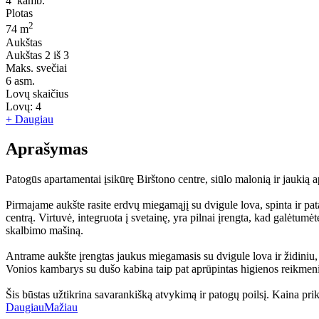
4
kamb.
Plotas
2
74 m
Aukštas
Aukštas
2 iš 3
Maks. svečiai
6
asm.
Lovų skaičius
Lovų:
4
+ Daugiau
Aprašymas
Patogūs apartamentai įsikūrę Birštono centre, siūlo malonią ir jaukią 
Pirmajame aukšte rasite erdvų miegamąjį su dvigule lova, spinta ir patal
centrą. Virtuvė, integruota į svetainę, yra pilnai įrengta, kad galėtu
skalbimo mašiną.
Antrame aukšte įrengtas jaukus miegamasis su dvigule lova ir židiniu, ku
Vonios kambarys su dušo kabina taip pat aprūpintas higienos reikmenim
Šis būstas užtikrina savarankišką atvykimą ir patogų poilsį. Kaina pr
Daugiau
Mažiau