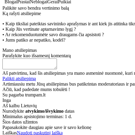
Blogai
Prastai
Neblogai
Gerai
Puikiai
Palikite savo bendra vertinimo balą
Ką rašyti atsiliepime
• Kaip tiksliai pateiktas savininko aprašymas ir ant kiek jis atitinka ti
• Kaip Jūs vertinate aptarnavimo lygį ?
• Ar rekomenduotumėte savo draugams čia apsistoti ?
• Jums patiko ar nepatiko, kodėl?
Mano atsiliepimas
Parašykite kuo išsamesnį komentarą
Aš patvirtinu, kad šis atsiliepimas yra mano asmeninė nuomonė, kuri r
Palikti atsiliepimą
Artimiausiu metu Jūsų atsiliepimas bus patikrintas moderatoriaus ir paro
Ačiū, kad padedate mums tobulėti !
Su pagarba trumpam.lt
Inga
Aš kalbu
Lietuvių
Nurodykite
atvykimo/išvykimo
datas
Minimalus apsistojimo terminas: 1 d.
Šios datos užimtos
Papasakokite daugiau apie save ir savo kelionę
Laiškas
Naudoti paskutinį laišką