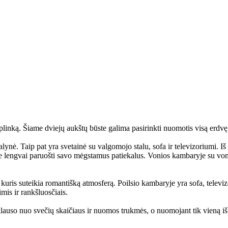
aplinką. Šiame dviejų aukštų būste galima pasirinkti nuomotis visą erdvę 
ynė. Taip pat yra svetainė su valgomojo stalu, sofa ir televizoriumi. Iš s
mėte lengvai paruošti savo mėgstamus patiekalus. Vonios kambaryje su von
ris suteikia romantišką atmosferą. Poilsio kambaryje yra sofa, televizori
is ir rankšluosčiais.
iklauso nuo svečių skaičiaus ir nuomos trukmės, o nuomojant tik vieną i