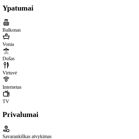
Ypatumai
Balkonas
Vonia
Dušas
Virtuvė
Internetas
TV
Privalumai
Savarankiškas atvykimas