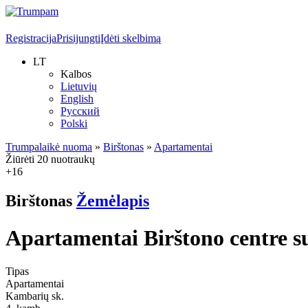
Registracija
Prisijungti
Įdėti skelbimą
LT
Kalbos
Lietuvių
English
Русский
Polski
Trumpalaikė nuoma
»
Birštonas
»
Apartamentai
Žiūrėti 20 nuotraukų
+16
Birštonas
Žemėlapis
Apartamentai Birštono centre su
Tipas
Apartamentai
Kambarių sk.