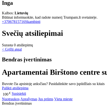
Inga
Kalbos:
Lietuvių
Būtinai informuokite, kad radote numerį Trumpam.lt svetainėje.
+37067815716
Skambinti
Svečių atsiliepimai
Surasta 0 atsiliepimų
< Grįžti atgal
Bendras įvertinimas
Apartamentai Birštono centre su
Buvote čia apsistoję anksčiau? Pasidalinkite savo įspūdžiais su kitais
Palikti atsiliepimą
€
Susisiekti
100
Nuotraukos
Aprašymas
Jus priims
Vieta mieste
Bendras įvertinimas