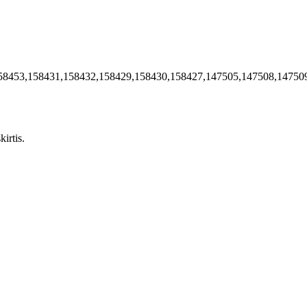
58453,158431,158432,158429,158430,158427,147505,147508,14750
irtis.