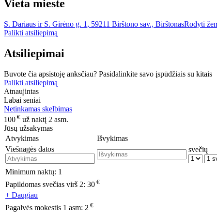
Vieta mieste
S. Dariaus ir S. Girėno g. 1, 59211 Birštono sav., Birštonas
Rodyti že
Palikti atsiliepimą
Atsiliepimai
Buvote čia apsistoję anksčiau? Pasidalinkite savo įspūdžiais su kitais
Palikti atsiliepimą
Atnaujintas
Labai seniai
Netinkamas skelbimas
€
100
už naktį 2 asm.
Jūsų užsakymas
Atvykimas
Išvykimas
Viešnagės datos
svečių
Minimum naktų:
1
€
Papildomas svečias virš 2:
30
+ Daugiau
€
Pagalvės mokestis 1 asm:
2