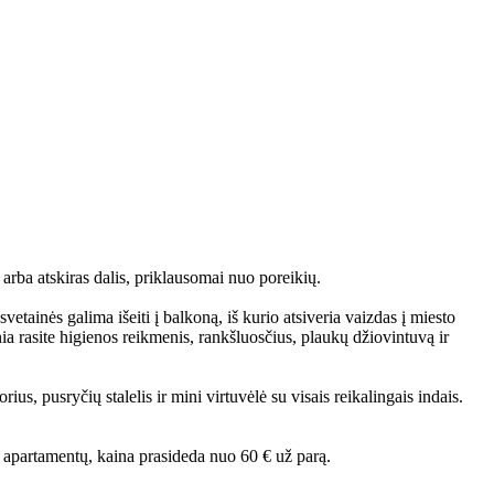
arba atskiras dalis, priklausomai nuo poreikių.
vetainės galima išeiti į balkoną, iš kurio atsiveria vaizdas į miesto
ia rasite higienos reikmenis, rankšluosčius, plaukų džiovintuvą ir
us, pusryčių stalelis ir mini virtuvėlė su visais reikalingais indais.
š apartamentų, kaina prasideda nuo 60 € už parą.