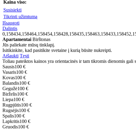
Kaina viso:
Susisiekti
Tikrinti užimtumą
Išsaugoti
Dalintis
0,158434,158464,158454,158428,158435,158463,158433,158452,1
Apartamentai
Birštonas
Jūs paliekate mūsų tinklapį.
Isitikinkite, kad pasitikite svetaine į kurią būsite nukreipti.
Atšaukti
Tęsti
Toliau pateiktos kainos yra orientacinės ir tam tikromis dienomis gali sk
Sausis
100 €
Vasaris
100 €
Kovas
100 €
Balandis
100 €
Gegužė
100 €
Birželis
100 €
Liepa
100 €
Rugpjūtis
100 €
Rugsėjis
100 €
Spalis
100 €
Lapkritis
100 €
Gruodis
100 €