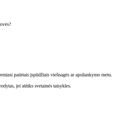
krovės?
emiasi patirtais įspūdžiais viešnagės ar apsilankymo metu.
dytas, jei atitiks svetainės taisykles.