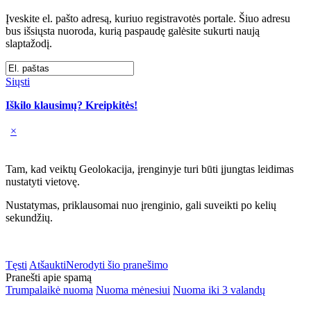
Įveskite el. pašto adresą, kuriuo registravotės portale. Šiuo adresu
bus išsiųsta nuoroda, kurią paspaudę galėsite sukurti naują
slaptažodį.
Siųsti
Iškilo klausimų? Kreipkitės!
×
Tam, kad veiktų Geolokacija, įrenginyje turi būti įjungtas leidimas
nustatyti vietovę.
Nustatymas, priklausomai nuo įrenginio, gali suveikti po kelių
sekundžių.
Tęsti
Atšaukti
Nerodyti šio pranešimo
Pranešti apie spamą
Trumpalaikė nuoma
Nuoma mėnesiui
Nuoma iki 3 valandų