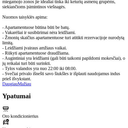
miegamojo zonos jie idealiai tinka iki keturių asmenų grupėms,
siekiančioms įsimintinos viešnagės.
Nuomos taisyklės apima:
- Apartamentuose būtina būti be batų.
- Vakarėliai ir susibūrimai nėra leidžiami.
- Žmonių skaičius apartamentuose turi atitikti rezervacijoje nurodytą
limitą.
- Leidžiami įvairaus amžiaus vaikai.
- Rūkyti apartamentuose draudžiama.
- Augintiniai yra leidžiami (gali būti taikomi papildomi mokesčiai), o
jų reikalai turi būti surinkti.
- Tylos valandos yra nuo 22:00 iki 08:00.
- Svečiai privalo išnešti savo šiukšles ir išplauti naudojamus indus
prieš išvykstant.
Daugiau
Mažiau
Ypatumai
Oro kondicionierius