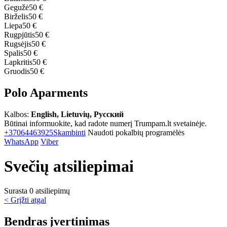
Gegužė
50 €
Birželis
50 €
Liepa
50 €
Rugpjūtis
50 €
Rugsėjis
50 €
Spalis
50 €
Lapkritis
50 €
Gruodis
50 €
Polo Aparments
Kalbos:
English, Lietuvių, Русский
Būtinai informuokite, kad radote numerį Trumpam.lt svetainėje.
+37064463925
Skambinti
Naudoti pokalbių programėlės
WhatsApp
Viber
Svečių atsiliepimai
Surasta 0 atsiliepimų
< Grįžti atgal
Bendras įvertinimas