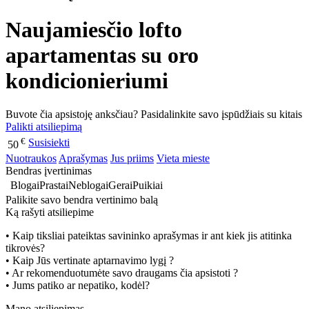
Naujamiesčio lofto
apartamentas su oro
kondicionieriumi
Buvote čia apsistoję anksčiau? Pasidalinkite savo įspūdžiais su kitais
Palikti atsiliepimą
€
Susisiekti
50
Nuotraukos
Aprašymas
Jus priims
Vieta mieste
Bendras įvertinimas
Blogai
Prastai
Neblogai
Gerai
Puikiai
Palikite savo bendra vertinimo balą
Ką rašyti atsiliepime
• Kaip tiksliai pateiktas savininko aprašymas ir ant kiek jis atitinka
tikrovės?
• Kaip Jūs vertinate aptarnavimo lygį ?
• Ar rekomenduotumėte savo draugams čia apsistoti ?
• Jums patiko ar nepatiko, kodėl?
Mano atsiliepimas