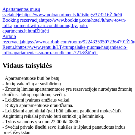
Apartamentas mūsų
svetainėje:
https://www.poloapartments.lt/listings/373216
Žiūrėti
Booking rezervacija
https://www.booking.com/hotel/lt/new-town-
loft-apartment-with-air-conditioning-by-polo-
apartments.lt.html
Žiūrėti
Airbnb
rezervacija
https://www.airbnb.com/rooms/922433595072364791
Žiūr
Rentu.lt
https://www.rentu.lt/LT/trumpalaike-nuoma/naujamiescio-
lofto-apartamentas-su-oro-kondicioni-7218/
Žiūrėti
Vidaus taisyklės
- Apartamentuose būti be batų.
- Jokių vakarėlių ar susibūrimų.
- Žmonių limitas apartamentuose yra rezervacijoje nurodytas žmonių
skaičius. Jokių papildomų svečių.
- Leidžiami įvairaus amžiaus vaikai.
- Rūkyti apartamentuose draudžiama.
- Leidžiami augintiniai (gali būti taikomi papildomi mokesčiai).
Augintinių reikalai privalo būti surinkti jų šeimininkų.
- Tylos valandos yra nuo 22:00 iki 08:00.
- Svečiai privalo išnešti savo šiūkšles ir išplauti panaudotus indus
prieš išvykstant