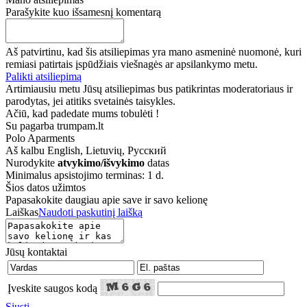
Parašykite kuo išsamesnį komentarą
Aš patvirtinu, kad šis atsiliepimas yra mano asmeninė nuomonė, kuri
remiasi patirtais įspūdžiais viešnagės ar apsilankymo metu.
Palikti atsiliepimą
Artimiausiu metu Jūsų atsiliepimas bus patikrintas moderatoriaus ir
parodytas, jei atitiks svetainės taisykles.
Ačiū, kad padedate mums tobulėti !
Su pagarba trumpam.lt
Polo Aparments
Aš kalbu
English, Lietuvių, Русский
Nurodykite
atvykimo/išvykimo
datas
Minimalus apsistojimo terminas: 1 d.
Šios datos užimtos
Papasakokite daugiau apie save ir savo kelionę
Laiškas
Naudoti paskutinį laišką
Jūsų kontaktai
Įveskite saugos kodą
Siųsti