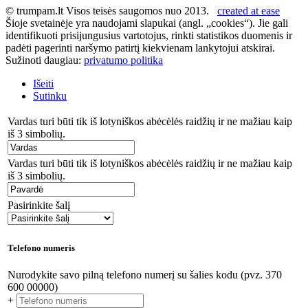
© trumpam.lt Visos teisės saugomos nuo 2013.
created at ease
Šioje svetainėje yra naudojami slapukai (angl. „cookies“). Jie gali
identifikuoti prisijungusius vartotojus, rinkti statistikos duomenis ir
padėti pagerinti naršymo patirtį kiekvienam lankytojui atskirai.
Sužinoti daugiau:
privatumo politika
Išeiti
Sutinku
Vardas turi būti tik iš lotyniškos abėcėlės raidžių ir ne mažiau kaip
iš 3 simbolių.
Vardas turi būti tik iš lotyniškos abėcėlės raidžių ir ne mažiau kaip
iš 3 simbolių.
Pasirinkite šalį
Telefono numeris
Nurodykite savo pilną telefono numerį su šalies kodu (pvz. 370
600 00000)
+