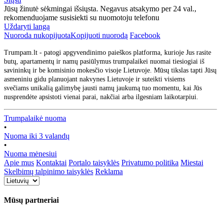
Jūsų žinutė sėkmingai išsiųsta. Negavus atsakymo per 24 val.,
rekomenduojame susisiekti su nuomotoju telefonu
Uždaryti langą
Nuoroda nukopijuota
Kopijuoti nuorodą
Facebook
Trumpam.lt - patogi apgyvendinimo paieškos platforma, kurioje Jus rasite
butų, apartamentų ir namų pasiūlymus trumpalaikei nuomai tiesiogiai iš
savininkų ir be komisinio mokesčio visoje Lietuvoje. Mūsų tikslas tapti Jūsų
asmeniniu gidu planuojant nakvynes Lietuvoje ir suteikti visiems
svečiams unikalią galimybę jausti namų jaukumą tuo momentu, kai Jūs
nusprendėte apsistoti vienai parai, nakčiai arba ilgesniam laikotarpiui.
Trumpalaikė nuoma
•
Nuoma iki 3 valandų
•
Nuoma mėnesiui
Apie mus
Kontaktai
Portalo taisyklės
Privatumo politika
Miestai
Skelbimų talpinimo taisyklės
Reklama
Mūsų partneriai