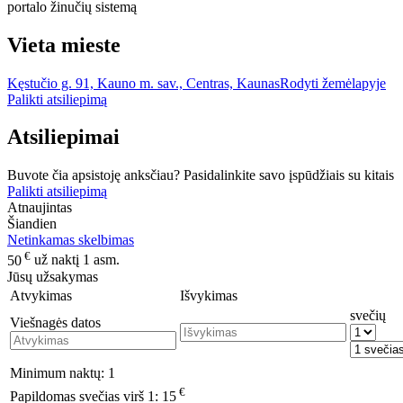
portalo žinučių sistemą
Vieta mieste
Kęstučio g. 91, Kauno m. sav., Centras, Kaunas
Rodyti žemėlapyje
Palikti atsiliepimą
Atsiliepimai
Buvote čia apsistoję anksčiau? Pasidalinkite savo įspūdžiais su kitais
Palikti atsiliepimą
Atnaujintas
Šiandien
Netinkamas skelbimas
€
50
už naktį 1 asm.
Jūsų užsakymas
Atvykimas
Išvykimas
svečių
Viešnagės datos
Minimum naktų:
1
€
Papildomas svečias virš 1:
15