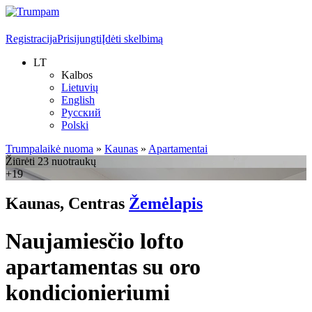
Registracija
Prisijungti
Įdėti skelbimą
LT
Kalbos
Lietuvių
English
Русский
Polski
Trumpalaikė nuoma
»
Kaunas
»
Apartamentai
Žiūrėti 23 nuotraukų
+19
Kaunas, Centras
Žemėlapis
Naujamiesčio lofto
apartamentas su oro
kondicionieriumi