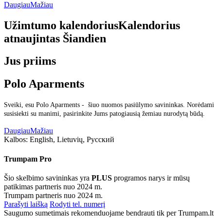
Daugiau
Mažiau
Užimtumo kalendorius
Kalendorius
atnaujintas
Šiandien
Jus priims
Polo Aparments
Sveiki, esu Polo Aparments - šiuo nuomos pasiūlymo savininkas. Norėdami
susisiekti su manimi, pasirinkite Jums patogiausią žemiau nurodytą būdą.
Daugiau
Mažiau
Kalbos:
English, Lietuvių, Русский
Trumpam Pro
Šio skelbimo savininkas yra
PLUS
programos narys ir mūsų
patikimas partneris nuo 2024 m.
Trumpam partneris nuo 2024 m.
Parašyti laišką
Rodyti tel. numerį
Saugumo sumetimais rekomenduojame bendrauti tik per Trumpam.lt