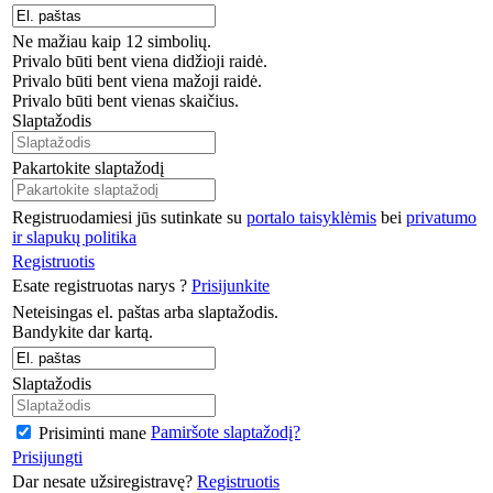
Ne mažiau kaip 12 simbolių.
Privalo būti bent viena didžioji raidė.
Privalo būti bent viena mažoji raidė.
Privalo būti bent vienas skaičius.
Slaptažodis
Pakartokite slaptažodį
Registruodamiesi jūs sutinkate su
portalo taisyklėmis
bei
privatumo
ir slapukų politika
Registruotis
Esate registruotas narys ?
Prisijunkite
Neteisingas el. paštas arba slaptažodis.
Bandykite dar kartą.
Slaptažodis
Pamiršote slaptažodį?
Prisiminti mane
Prisijungti
Dar nesate užsiregistravę?
Registruotis