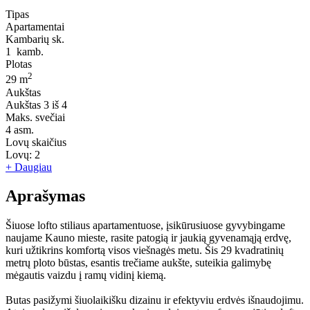
Tipas
Apartamentai
Kambarių sk.
1
kamb.
Plotas
2
29 m
Aukštas
Aukštas
3 iš 4
Maks. svečiai
4
asm.
Lovų skaičius
Lovų:
2
+ Daugiau
Aprašymas
Šiuose lofto stiliaus apartamentuose, įsikūrusiuose gyvybingame
naujame Kauno mieste, rasite patogią ir jaukią gyvenamąją erdvę,
kuri užtikrins komfortą visos viešnagės metu. Šis 29 kvadratinių
metrų ploto būstas, esantis trečiame aukšte, suteikia galimybę
mėgautis vaizdu į ramų vidinį kiemą.
Butas pasižymi šiuolaikišku dizainu ir efektyviu erdvės išnaudojimu.