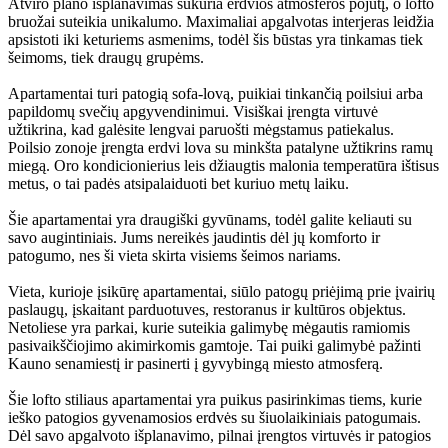
Atviro plano išplanavimas sukuria erdvios atmosferos pojūtį, o lofto
bruožai suteikia unikalumo. Maximaliai apgalvotas interjeras leidžia
apsistoti iki keturiems asmenims, todėl šis būstas yra tinkamas tiek
šeimoms, tiek draugų grupėms.
Apartamentai turi patogią sofa-lovą, puikiai tinkančią poilsiui arba
papildomų svečių apgyvendinimui. Visiškai įrengta virtuvė
užtikrina, kad galėsite lengvai paruošti mėgstamus patiekalus.
Poilsio zonoje įrengta erdvi lova su minkšta patalyne užtikrins ramų
miegą. Oro kondicionierius leis džiaugtis malonia temperatūra ištisus
metus, o tai padės atsipalaiduoti bet kuriuo metų laiku.
Šie apartamentai yra draugiški gyvūnams, todėl galite keliauti su
savo augintiniais. Jums nereikės jaudintis dėl jų komforto ir
patogumo, nes ši vieta skirta visiems šeimos nariams.
Vieta, kurioje įsikūrę apartamentai, siūlo patogų priėjimą prie įvairių
paslaugų, įskaitant parduotuves, restoranus ir kultūros objektus.
Netoliese yra parkai, kurie suteikia galimybę mėgautis ramiomis
pasivaikščiojimo akimirkomis gamtoje. Tai puiki galimybė pažinti
Kauno senamiestį ir pasinerti į gyvybingą miesto atmosferą.
Šie lofto stiliaus apartamentai yra puikus pasirinkimas tiems, kurie
ieško patogios gyvenamosios erdvės su šiuolaikiniais patogumais.
Dėl savo apgalvoto išplanavimo, pilnai įrengtos virtuvės ir patogios