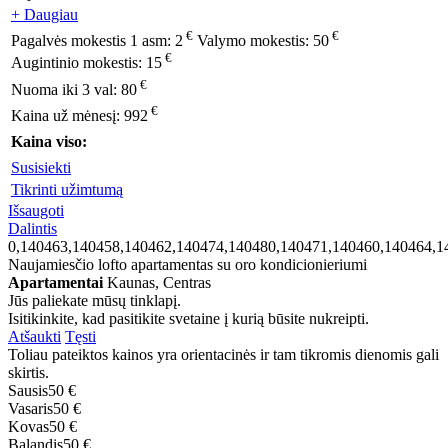
+ Daugiau
€
€
Pagalvės mokestis 1 asm:
2
Valymo mokestis:
50
€
Augintinio mokestis:
15
€
Nuoma iki 3 val:
80
€
Kaina už mėnesį:
992
Kaina viso:
Susisiekti
Tikrinti užimtumą
Išsaugoti
Dalintis
0,140463,140458,140462,140474,140480,140471,140460,140464,1
Naujamiesčio lofto apartamentas su oro kondicionieriumi
Apartamentai
Kaunas, Centras
Jūs paliekate mūsų tinklapį.
Isitikinkite, kad pasitikite svetaine į kurią būsite nukreipti.
Atšaukti
Tęsti
Toliau pateiktos kainos yra orientacinės ir tam tikromis dienomis gali
skirtis.
Sausis
50 €
Vasaris
50 €
Kovas
50 €
Balandis
50 €