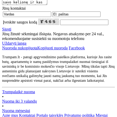
Jūsų kontaktai
Įveskite saugos kodą
Siųsti
Jūsų žinutė sėkmingai išsiųsta. Negavus atsakymo per 24 val.,
rekomenduojame susisiekti su nuomotoju telefonu
Uždaryti langą
Nuoroda nukopijuota
Kopijuoti nuorodą
Facebook
Trumpam.lt - patogi apgyvendinimo paieškos platforma, kurioje Jus rasite
butų, apartamentų ir namų pasiūlymus trumpalaikei nuomai tiesiogiai iš
savininkų ir be komisinio mokesčio visoje Lietuvoje. Mūsų tikslas tapti Jūsų
asmeniniu gidu planuojant nakvynes Lietuvoje ir suteikti visiems
svečiams unikalią galimybę jausti namų jaukumą tuo momentu, kai Jūs
nusprendėte apsistoti vienai parai, nakčiai arba ilgesniam laikotarpiui.
Trumpalaikė nuoma
•
Nuoma iki 3 valandų
•
Nuoma mėnesiui
Apie mus
Kontaktai
Portalo taisyklės
Privatumo politika
Miestai