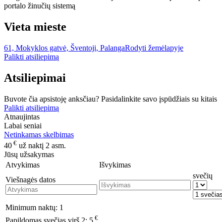
portalo žinučių sistemą
Vieta mieste
61, Mokyklos gatvė, Šventoji, Palanga
Rodyti žemėlapyje
Palikti atsiliepimą
Atsiliepimai
Buvote čia apsistoję anksčiau? Pasidalinkite savo įspūdžiais su kitais
Palikti atsiliepimą
Atnaujintas
Labai seniai
Netinkamas skelbimas
€
40
už naktį 2 asm.
Jūsų užsakymas
Atvykimas
Išvykimas
svečių
Viešnagės datos
Minimum naktų:
1
€
Papildomas svečias virš 2:
5