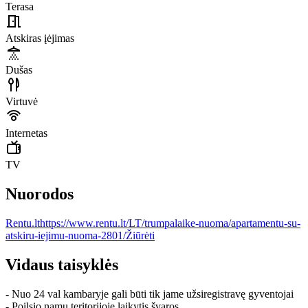
Terasa
Atskiras įėjimas
Dušas
Virtuvė
Internetas
TV
Nuorodos
Rentu.lt
https://www.rentu.lt/LT/trumpalaike-nuoma/apartamentu-su-
atskiru-iejimu-nuoma-2801/
Žiūrėti
Vidaus taisyklės
- Nuo 24 val kambaryje gali būti tik jame užsiregistravę gyventojai
- Poilsio namų teritorijoje laikytis švaros