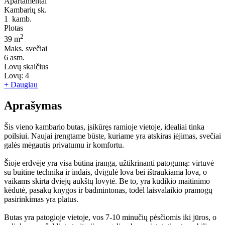
Apartamentai
Kambarių sk.
1
kamb.
Plotas
2
39 m
Maks. svečiai
6
asm.
Lovų skaičius
Lovų:
4
+ Daugiau
Aprašymas
Šis vieno kambario butas, įsikūręs ramioje vietoje, idealiai tinka
poilsiui. Naujai įrengtame būste, kuriame yra atskiras įėjimas, svečiai
galės mėgautis privatumu ir komfortu.
Šioje erdvėje yra visa būtina įranga, užtikrinanti patogumą: virtuvė
su buitine technika ir indais, dvigulė lova bei ištraukiama lova, o
vaikams skirta dviejų aukštų lovytė. Be to, yra kūdikio maitinimo
kėdutė, pasakų knygos ir badmintonas, todėl laisvalaikio pramogų
pasirinkimas yra platus.
Butas yra patogioje vietoje, vos 7-10 minučių pėsčiomis iki jūros, o