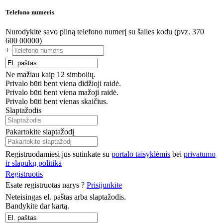
Telefono numeris
Nurodykite savo pilną telefono numerį su šalies kodu (pvz. 370
600 00000)
+
Ne mažiau kaip 12 simbolių.
Privalo būti bent viena didžioji raidė.
Privalo būti bent viena mažoji raidė.
Privalo būti bent vienas skaičius.
Slaptažodis
Pakartokite slaptažodį
Registruodamiesi jūs sutinkate su
portalo taisyklėmis
bei
privatumo
ir slapukų politika
Registruotis
Esate registruotas narys ?
Prisijunkite
Neteisingas el. paštas arba slaptažodis.
Bandykite dar kartą.