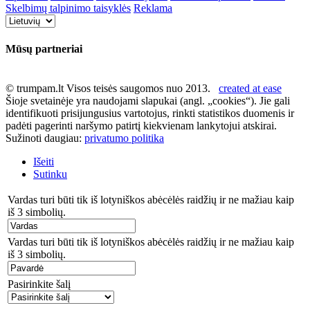
Skelbimų talpinimo taisyklės
Reklama
Mūsų partneriai
© trumpam.lt Visos teisės saugomos nuo 2013.
created at ease
Šioje svetainėje yra naudojami slapukai (angl. „cookies“). Jie gali
identifikuoti prisijungusius vartotojus, rinkti statistikos duomenis ir
padėti pagerinti naršymo patirtį kiekvienam lankytojui atskirai.
Sužinoti daugiau:
privatumo politika
Išeiti
Sutinku
Vardas turi būti tik iš lotyniškos abėcėlės raidžių ir ne mažiau kaip
iš 3 simbolių.
Vardas turi būti tik iš lotyniškos abėcėlės raidžių ir ne mažiau kaip
iš 3 simbolių.
Pasirinkite šalį