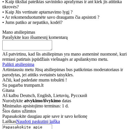
• Kaip tiksliai pateiktas savininko aprašymas ir ant kiek jis atitinka
tikrovės?
• Kaip Jūs vertinate aptarnavimo lygį ?
• Ar rekomenduotumėte savo draugams čia apsistoti ?
• Jums patiko ar nepatiko, kodėl?
Mano atsiliepimas
Parašykite kuo išsamesnį komentarą
Aš patvirtinu, kad šis atsiliepimas yra mano asmeninė nuomonė, kuri
remiasi patirtais įspūdžiais viešnagės ar apsilankymo metu.
Palikti atsiliepimą
Artimiausiu metu Jūsų atsiliepimas bus patikrintas moderatoriaus ir
parodytas, jei atitiks svetainės taisykles.
Ačiū, kad padedate mums tobulėti !
Su pagarba trumpam.lt
Gitana
Aš kalbu
Deutsch, English, Lietuvių, Русский
Nurodykite
atvykimo/išvykimo
datas
Minimalus apsistojimo terminas: 1 d.
Šios datos užimtos
Papasakokite daugiau apie save ir savo kelionę
Laiškas
Naudoti paskutinį laišką