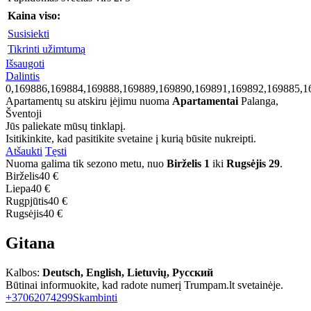
Kaina viso:
Susisiekti
Tikrinti užimtumą
Išsaugoti
Dalintis
0,169886,169884,169888,169889,169890,169891,169892,169885,1
Apartamentų su atskiru įėjimu nuoma
Apartamentai
Palanga,
Šventoji
Jūs paliekate mūsų tinklapį.
Isitikinkite, kad pasitikite svetaine į kurią būsite nukreipti.
Atšaukti
Tęsti
Nuoma galima tik sezono metu, nuo
Birželis 1
iki
Rugsėjis 29
.
Birželis
40 €
Liepa
40 €
Rugpjūtis
40 €
Rugsėjis
40 €
Gitana
Kalbos:
Deutsch, English, Lietuvių, Русский
Būtinai informuokite, kad radote numerį Trumpam.lt svetainėje.
+37062074299
Skambinti