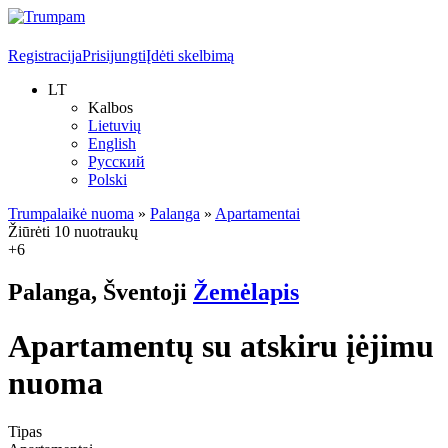
Registracija
Prisijungti
Įdėti skelbimą
LT
Kalbos
Lietuvių
English
Русский
Polski
Trumpalaikė nuoma
»
Palanga
»
Apartamentai
Žiūrėti 10 nuotraukų
+6
Palanga, Šventoji
Žemėlapis
Apartamentų su atskiru įėjimu
nuoma
Tipas