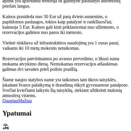
aplink yra apželdinta teritorija su galimybe pasistatyti automobilį
priešais langus.
Kainos prasideda nuo 30 Eur už parą dviem asmenims, o
papildomos paslaugos, tokios kaip patalynė ir rankšluosčiai,
kainuoja 5 Eur. Kainos gali kisti priklausomai nuo užimtumo, o
rezervacijos galimos nuo paros iki mėnesio.
Vietinė rinkliava už infrastruktūros naudojimą yra 1 euras parai,
vaikams iki 10 metų mokestis netaikomas.
Rezervacijos patvirtinamos po avanso pervedimo, o likusi suma
mokama atvykimo dieną. Nemokamas rezervacijos atšaukimas
galimas dvi savaites prieš poilsio pradžią.
Šiame naujos statybos name yra taikomos tam tikros taisyklės,
įskaitant švaros palaikymą ir draudimą rūkyti gyvenamose patalpose.
Svečiai kviečiami laikytis šių taisyklių, siekiant užtikrinti malonią
atmosferą visiems.
Daugiau
Mažiau
Ypatumai