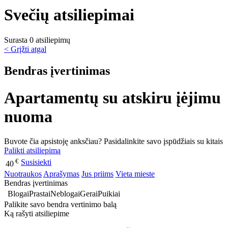
Svečių atsiliepimai
Surasta 0 atsiliepimų
< Grįžti atgal
Bendras įvertinimas
Apartamentų su atskiru įėjimu
nuoma
Buvote čia apsistoję anksčiau? Pasidalinkite savo įspūdžiais su kitais
Palikti atsiliepimą
€
Susisiekti
40
Nuotraukos
Aprašymas
Jus priims
Vieta mieste
Bendras įvertinimas
Blogai
Prastai
Neblogai
Gerai
Puikiai
Palikite savo bendra vertinimo balą
Ką rašyti atsiliepime