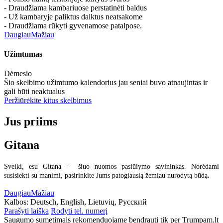
- Draudžiama kambariuose perstatinėti baldus
- Už kambaryje paliktus daiktus neatsakome
- Draudžiama rūkyti gyvenamose patalpose.
Daugiau
Mažiau
Užimtumas
Dėmesio
Šio skelbimo užimtumo kalendorius jau seniai buvo atnaujintas ir
gali būti neaktualus
Peržiūrėkite kitus skelbimus
Jus priims
Gitana
Sveiki, esu Gitana - šiuo nuomos pasiūlymo savininkas. Norėdami
susisiekti su manimi, pasirinkite Jums patogiausią žemiau nurodytą būdą.
Daugiau
Mažiau
Kalbos:
Deutsch, English, Lietuvių, Русский
Parašyti laišką
Rodyti tel. numerį
Saugumo sumetimais rekomenduojame bendrauti tik per Trumpam.lt