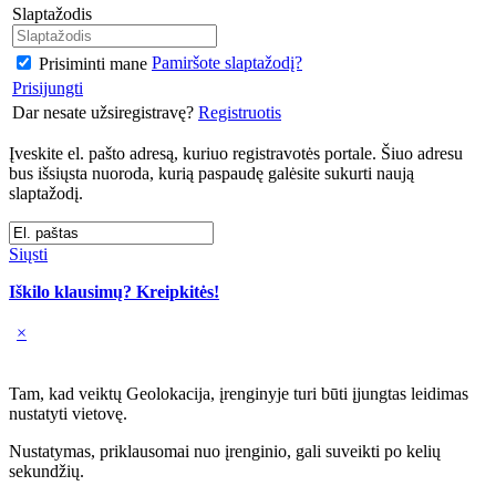
Slaptažodis
Pamiršote slaptažodį?
Prisiminti mane
Prisijungti
Dar nesate užsiregistravę?
Registruotis
Įveskite el. pašto adresą, kuriuo registravotės portale. Šiuo adresu
bus išsiųsta nuoroda, kurią paspaudę galėsite sukurti naują
slaptažodį.
Siųsti
Iškilo klausimų? Kreipkitės!
×
Tam, kad veiktų Geolokacija, įrenginyje turi būti įjungtas leidimas
nustatyti vietovę.
Nustatymas, priklausomai nuo įrenginio, gali suveikti po kelių
sekundžių.