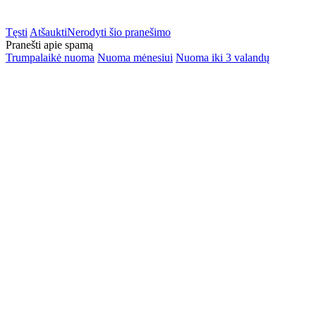
Tęsti
Atšaukti
Nerodyti šio pranešimo
Pranešti apie spamą
Trumpalaikė nuoma
Nuoma mėnesiui
Nuoma iki 3 valandų